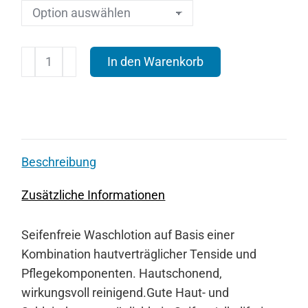
s&m
In den Warenkorb
wash
lotion
Hyclick
Menge
Beschreibung
Zusätzliche Informationen
Seifenfreie Waschlotion auf Basis einer
Kombination hautverträglicher Tenside und
Pflegekomponenten. Hautschonend,
wirkungsvoll reinigend.Gute Haut- und