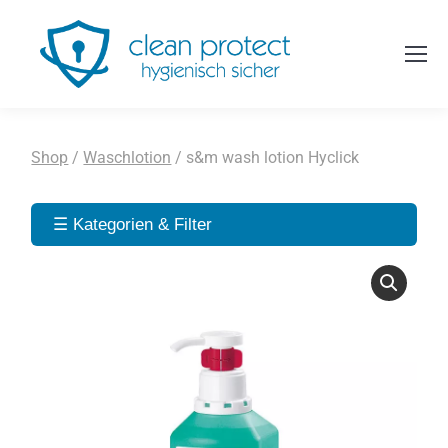
Sie befinden sich hier:
Shop
/
Waschlotion
/
s&m wash lotion Hyclick
☰ Kategorien & Filter